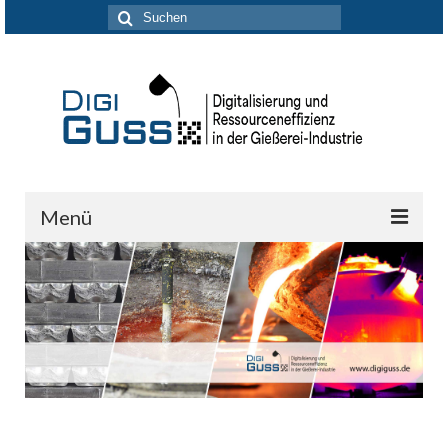
Suchen
nach:
Menü
DigiGuss-Netzwerk
Aktuelles
Forschung & Entwicklung
Partner
Kontakt