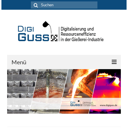
Suchen
nach:
Menü
DigiGuss-Netzwerk
Aktuelles
Forschung & Entwicklung
Partner
Kontakt