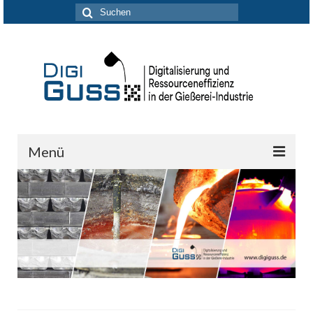
Suchen
nach:
Menü
DigiGuss-Netzwerk
Aktuelles
Forschung & Entwicklung
Partner
Kontakt